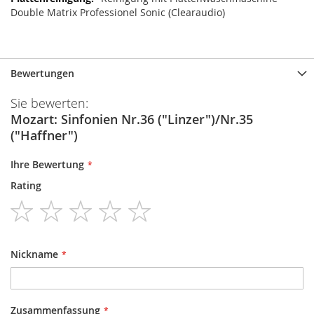
Double Matrix Professionel Sonic (Clearaudio)
Bewertungen
Sie bewerten:
Mozart: Sinfonien Nr.36 ("Linzer")/Nr.35
("Haffner")
Ihre Bewertung
Rating
1
2
3
4
5
star
stars
stars
stars
stars
Nickname
Zusammenfassung