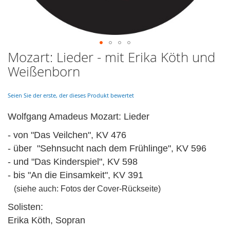
Mozart: Lieder - mit Erika Köth und
Skip
to
Weißenborn
the
beginning
of
Seien Sie der erste, der dieses Produkt bewertet
the
images
Wolfgang Amadeus Mozart: Lieder
gallery
- von "Das Veilchen", KV 476
- über "Sehnsucht nach dem Frühlinge", KV 596
- und "Das Kinderspiel", KV 598
- bis "An die Einsamkeit", KV 391
(siehe auch: Fotos der Cover-Rückseite)
Solisten:
Erika Köth, Sopran