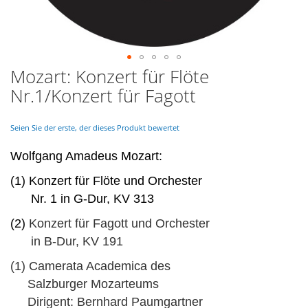
Mozart: Konzert für Flöte
Skip
to
Nr.1/Konzert für Fagott
the
beginning
of
Seien Sie der erste, der dieses Produkt bewertet
the
images
Wolfgang Amadeus Mozart:
gallery
(1) Konzert für Flöte und Orchester
Nr. 1 in G-Dur, KV 313
(2)
Konzert für Fagott und Orchester
in B-Dur, KV 191
(1) Camerata Academica des
Salzburger Mozarteums
Dirigent: Bernhard Paumgartner