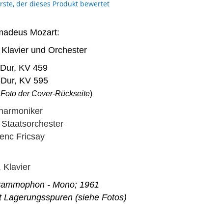
erste, der dieses Produkt bewertet
madeus Mozart:
 Klavier und Orchester
F-Dur, KV 459
B-Dur, KV 595
 Foto der Cover-Rückseite
)
lharmoniker
 Staatsorchester
renc Fricsay
, Klavier
rammophon - Mono; 1961
t Lagerungsspuren (siehe Fotos)