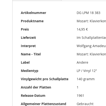
gallery
Mehr
Artikelnummer
DG LPM 18 383
Informationen
Produktname
Mozart: Klavierkon
Preis
14,95 €
Lieferzeit
Im Schallplattenl
Interpret
Wolfgang Amadeu
Name - Titel
Mozart: Klavierkon
Label
Andere
Medientyp
LP / Vinyl 12"
Vinylgewicht pro Schallplatte
140 gramm
Anzahl der Platten
1
Release-Datum
1961
Allgemeiner Plattenzustand
Gebraucht