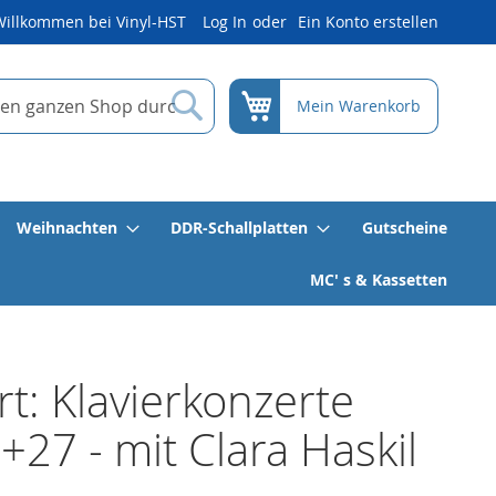
Willkommen bei Vinyl-HST
Log In
Ein Konto erstellen
Suche
Mein Warenkorb
Weihnachten
DDR-Schallplatten
Gutscheine
MC' s & Kassetten
t: Klavierkonzerte
+27 - mit Clara Haskil