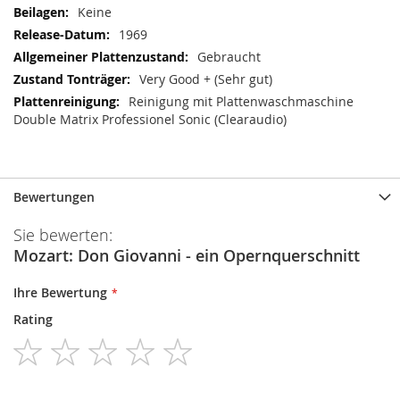
Keine
1969
Gebraucht
Very Good + (Sehr gut)
Reinigung mit Plattenwaschmaschine
Double Matrix Professionel Sonic (Clearaudio)
Bewertungen
Sie bewerten:
Mozart: Don Giovanni - ein Opernquerschnitt
Ihre Bewertung
Rating
1
2
3
4
5
star
stars
stars
stars
stars