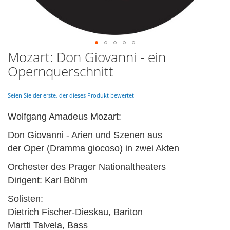
Mozart: Don Giovanni - ein
Skip
to
Opernquerschnitt
the
beginning
of
Seien Sie der erste, der dieses Produkt bewertet
the
images
Wolfgang Amadeus Mozart:
gallery
Don Giovanni - Arien und Szenen aus
der Oper (Dramma giocoso) in zwei Akten
Orchester des Prager Nationaltheaters
Dirigent: Karl Böhm
Solisten:
Dietrich Fischer-Dieskau, Bariton
Martti Talvela, Bass