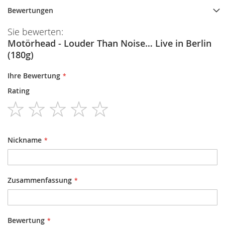
Bewertungen
Sie bewerten:
Motörhead - Louder Than Noise… Live in Berlin
(180g)
Ihre Bewertung
Rating
1
2
3
4
5
star
stars
stars
stars
stars
Nickname
Zusammenfassung
Bewertung