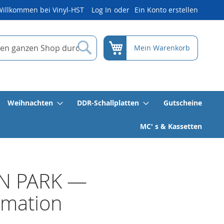
Willkommen bei Vinyl-HST
Log In
Ein Konto erstellen
Suche
Mein Warenkorb
Weihnachten
DDR-Schallplatten
Gutscheine
MC' s & Kassetten
IN PARK —
imation