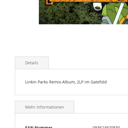
Skip
to
Details
the
beginning
of
the
Linkin Parks Remix-Album, 2LP im Gatefold
images
gallery
Mehr Informationen
Mehr
EAN Nummer
093624920830