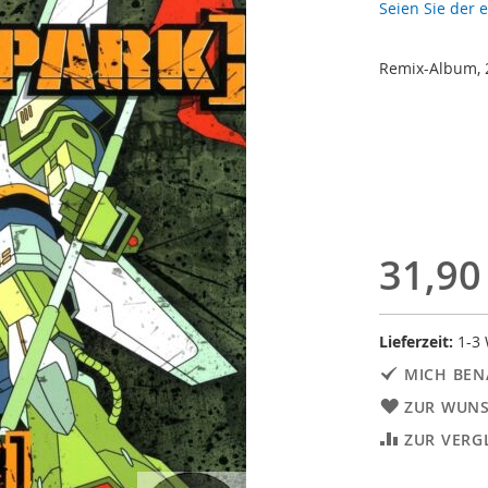
Seien Sie der 
Remix-Album, 
31,90
Lieferzeit:
1-3
MICH BEN
ZUR WUNS
ZUR VERG