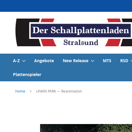
Direkt
zum
Inhalt
A-Z
Angebote
New Release
MTS
RSD
Plattenspieler
Home
LINKIN PARK — Reanimation
Skip
to
the
end
of