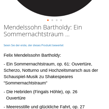
Mendelssohn Bartholdy: Ein
Skip
to
Sommernachtstraum ...
the
beginning
of
Seien Sie der erste, der dieses Produkt bewertet
the
images
Felix Mendelssohn Bartholdy:
gallery
- Ein Sommernachtstraum, op. 61: Ouvertüre,
Scherzo, Notturno und Hochzeitsmarsch aus der
Schauspiel-Musik zu Shakespeares
"Sommernachtstraum"
- Die Hebriden (Fingals Höhle), op. 26
Ouvertüre
- Meeresstille und glückliche Fahrt, op. 27