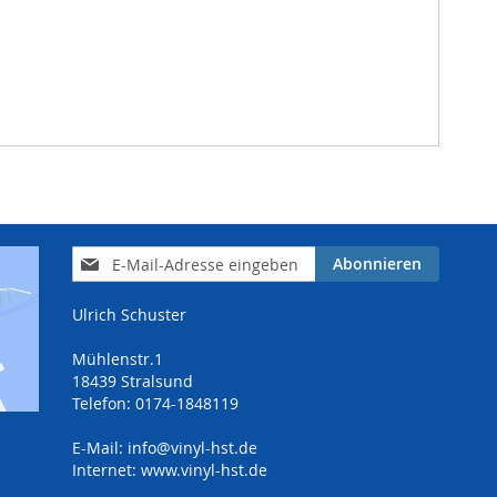
Anmeldung
Abonnieren
zum
Newsletter:
Ulrich Schuster
Mühlenstr.1
18439 Stralsund
Telefon: 0174-1848119
E-Mail:
info@vinyl-hst.de
Internet:
www.vinyl-hst.de