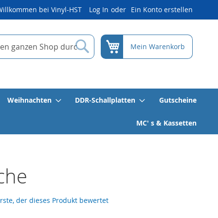
Willkommen bei Vinyl-HST
Log In
Ein Konto erstellen
Suche
Mein Warenkorb
Weihnachten
DDR-Schallplatten
Gutscheine
MC' s & Kassetten
che
erste, der dieses Produkt bewertet