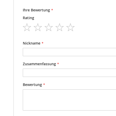
Ihre Bewertung
Rating
1
2
3
4
5
star
stars
stars
stars
stars
Nickname
Zusammenfassung
Bewertung