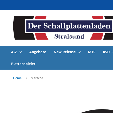
Direkt
zum
Inhalt
A-Z
Angebote
New Release
MTS
RSD
Plattenspieler
Home
Märsche
Skip
to
the
end
of