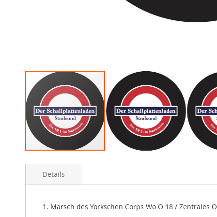
Skip
to
Details
the
beginning
of
the
1. Marsch des Yorkschen Corps Wo O 18 / Zentrales
images