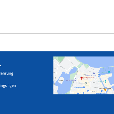
n
lehrung
dingungen