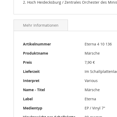
2. Hoch Heidecksburg / Zentrales Orchester des Mini
gallery
Mehr Informationen
Mehr
Artikelnummer
Eterna 4 10 136
Informationen
Produktname
Märsche
Preis
7,90 €
Lieferzeit
Im Schallplattenl
Interpret
Various
Name - Titel
Märsche
Label
Eterna
Medientyp
EP / Vinyl 7"