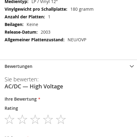
LP / Vinyl 12"
180 gramm
1
Keine
2003
NEU/OVP
Bewertungen
Sie bewerten:
AC/DC — High Voltage
Ihre Bewertung
Rating
1
2
3
4
5
star
stars
stars
stars
stars