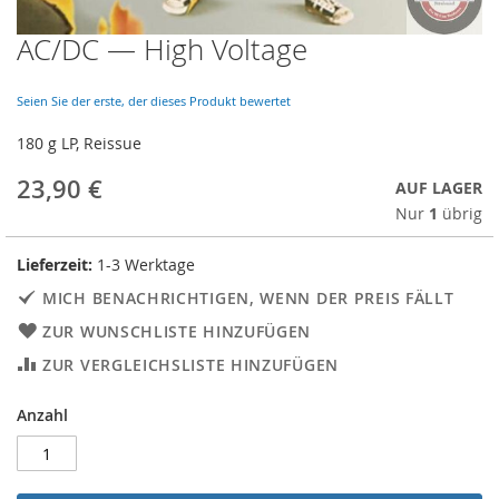
AC/DC — High Voltage
Skip
to
the
Seien Sie der erste, der dieses Produkt bewertet
beginning
of
180 g LP, Reissue
the
images
23,90 €
AUF LAGER
gallery
Nur
1
übrig
Lieferzeit:
1-3 Werktage
MICH BENACHRICHTIGEN, WENN DER PREIS FÄLLT
ZUR WUNSCHLISTE HINZUFÜGEN
ZUR VERGLEICHSLISTE HINZUFÜGEN
Anzahl