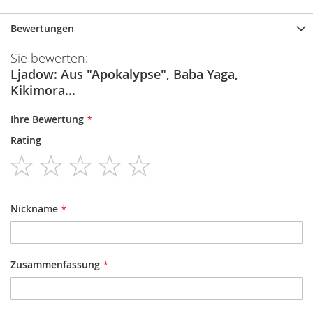
Bewertungen
Sie bewerten:
Ljadow: Aus "Apokalypse", Baba Yaga,
Kikimora...
Ihre Bewertung
Rating
1
2
3
4
5
star
stars
stars
stars
stars
Nickname
Zusammenfassung