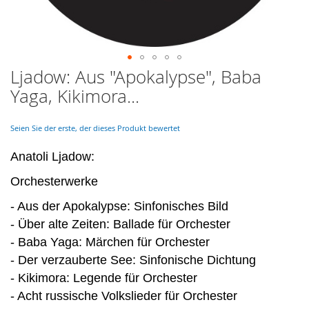
Ljadow: Aus "Apokalypse", Baba
Skip
to
Yaga, Kikimora...
the
beginning
of
Seien Sie der erste, der dieses Produkt bewertet
the
images
Anatoli Ljadow:
gallery
Orchesterwerke
- Aus der Apokalypse: Sinfonisches Bild
- Über alte Zeiten: Ballade für Orchester
- Baba Yaga: Märchen für Orchester
- Der verzauberte See: Sinfonische Dichtung
- Kikimora: Legende für Orchester
- Acht russische Volkslieder für Orchester