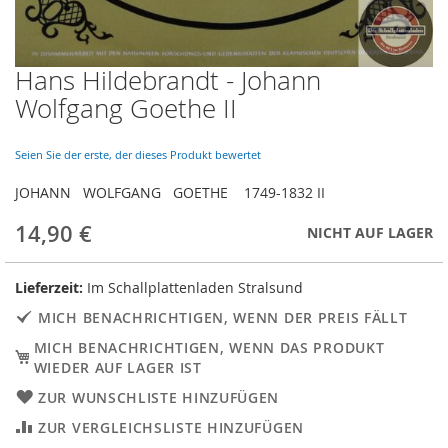
Hans Hildebrandt - Johann
Skip
to
Wolfgang Goethe II
the
beginning
of
Seien Sie der erste, der dieses Produkt bewertet
the
JOHANN WOLFGANG GOETHE 1749-1832 II
images
gallery
14,90 €
NICHT AUF LAGER
Lieferzeit:
Im Schallplattenladen Stralsund
MICH BENACHRICHTIGEN, WENN DER PREIS FÄLLT
MICH BENACHRICHTIGEN, WENN DAS PRODUKT
WIEDER AUF LAGER IST
ZUR WUNSCHLISTE HINZUFÜGEN
ZUR VERGLEICHSLISTE HINZUFÜGEN