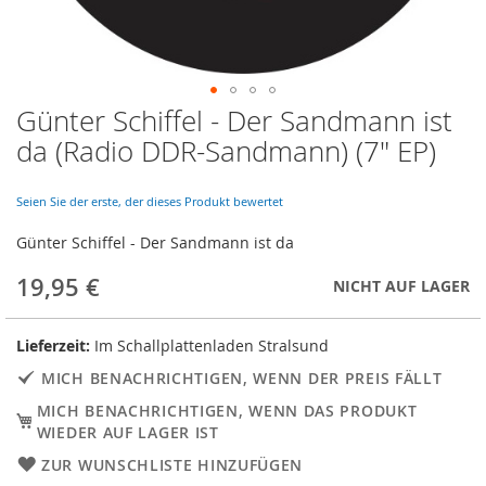
Günter Schiffel - Der Sandmann ist
Skip
to
da (Radio DDR-Sandmann) (7" EP)
the
beginning
of
Seien Sie der erste, der dieses Produkt bewertet
the
Günter Schiffel - Der Sandmann ist da
images
gallery
19,95 €
NICHT AUF LAGER
Lieferzeit:
Im Schallplattenladen Stralsund
MICH BENACHRICHTIGEN, WENN DER PREIS FÄLLT
MICH BENACHRICHTIGEN, WENN DAS PRODUKT
WIEDER AUF LAGER IST
ZUR WUNSCHLISTE HINZUFÜGEN