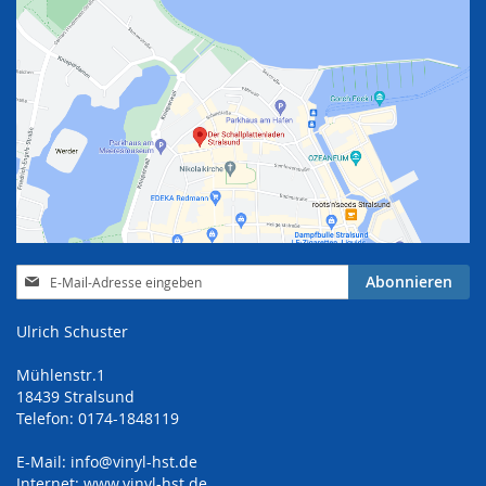
Anmeldung
Abonnieren
zum
Newsletter:
Ulrich Schuster
Mühlenstr.1
18439 Stralsund
Telefon: 0174-1848119
E-Mail:
info@vinyl-hst.de
Internet:
www.vinyl-hst.de