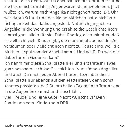
schüttelte ich den Kopf. Da ober sah ich die Uhr in der Stube.
Sie tickte nicht und ihre Zeiger waren stehengeblieben. Jetzt
wußte ich, warum mich Angelika nicht gehört hatte. Die Uhr
war daran Schuld und das kleine Mädchen hatte nicht zur
richtigen Zeit das Radio angestellt. Natürlich ging ich zu
Angelika in die Wohnung und erzählte die Geschichte noch
einmal ganz allein für sie. Dabei überlegte ich mir aber, daß
es vielleicht viele Kinder gibt, die manchmal abends die Zeit
versäumen oder vielleicht noch nicht zu Hause sind, weil die
Mutti erst spät von der Arbeit kommt. Und weißt Du was mir
dabei für ein Gedanke kam?
Ich nahm mir diese Schallplatte hier und erzählte ihr zwei
ganz besonders schöne Geschichten. Nun können Angelika
und auch Du mich jeden Abend hören. Lege aber diese
Schallplatte nur abends auf den Plattenteller, denn sonst
kann es passieren, daß Du am hellen Tag meinen Traumsand
in die Augen bekommst und einschläfst.
Viel Freude und eine Gute Nacht wünscht Dir Dein
Sandmann vom Kinderradio DDR
Mehr Informationen