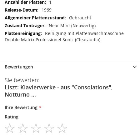
1
1969
Gebraucht
Near Mint (Neuwertig)
Reinigung mit Plattenwaschmaschine
Double Matrix Professionel Sonic (Clearaudio)
Bewertungen
Sie bewerten:
Liszt: Klavierwerke - aus "Consolations",
Notturno ...
Ihre Bewertung
Rating
1
2
3
4
5
star
stars
stars
stars
stars