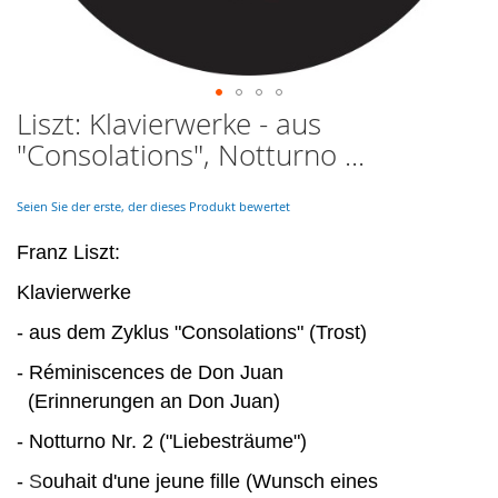
Liszt: Klavierwerke - aus
Skip
to
"Consolations", Notturno ...
the
beginning
of
Seien Sie der erste, der dieses Produkt bewertet
the
images
Franz Liszt:
gallery
Klavierwerke
- aus dem Zyklus "Consolations" (Trost)
- Réminiscences de Don Juan
(Erinnerungen an Don Juan)
- Notturno Nr. 2 ("Liebesträume")
-
S
ouhait d'une jeune fille (Wunsch eines