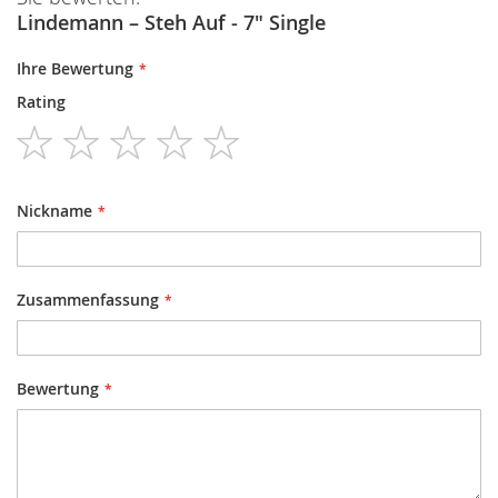
Lindemann ‎– Steh Auf - 7" Single
Ihre Bewertung
Rating
1
2
3
4
5
star
stars
stars
stars
stars
Nickname
Zusammenfassung
Bewertung