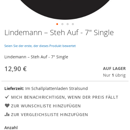
Lindemann ‎– Steh Auf - 7" Single
Skip
to
the
Seien Sie der erste, der dieses Produkt bewertet
beginning
of
Lindemann ‎– Steh Auf - 7" Single
the
images
12,90 €
AUF LAGER
gallery
Nur
1
übrig
Lieferzeit:
Im Schallplattenladen Stralsund
MICH BENACHRICHTIGEN, WENN DER PREIS FÄLLT
ZUR WUNSCHLISTE HINZUFÜGEN
ZUR VERGLEICHSLISTE HINZUFÜGEN
Anzahl