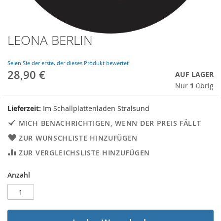
LEONA BERLIN
Skip
to
the
Seien Sie der erste, der dieses Produkt bewertet
beginning
28,90 €
AUF LAGER
of
Nur
1
übrig
the
images
gallery
Lieferzeit:
Im Schallplattenladen Stralsund
MICH BENACHRICHTIGEN, WENN DER PREIS FÄLLT
ZUR WUNSCHLISTE HINZUFÜGEN
ZUR VERGLEICHSLISTE HINZUFÜGEN
Anzahl