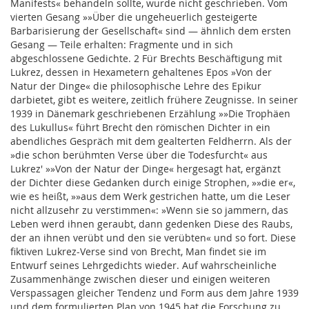
Manifests« behandeln sollte, wurde nicht geschrieben. Vom
vierten Gesang »»Über die ungeheuerlich gesteigerte
Barbarisierung der Gesellschaft« sind — ähnlich dem ersten
Gesang — Teile erhalten: Fragmente und in sich
abgeschlossene Gedichte. 2 Für Brechts Beschäftigung mit
Lukrez, dessen in Hexametern gehaltenes Epos »Von der
Natur der Dinge« die philosophische Lehre des Epikur
darbietet, gibt es weitere, zeitlich frühere Zeugnisse. In seiner
1939 in Dänemark geschriebenen Erzählung »»Die Trophäen
des Lukullus« führt Brecht den römischen Dichter in ein
abendliches Gespräch mit dem gealterten Feldherrn. Als der
»die schon berühmten Verse über die Todesfurcht« aus
Lukrez' »»Von der Natur der Dinge« hergesagt hat, ergänzt
der Dichter diese Gedanken durch einige Strophen, »»die er«,
wie es heißt, »»aus dem Werk gestrichen hatte, um die Leser
nicht allzusehr zu verstimmen«: »Wenn sie so jammern, das
Leben werd ihnen geraubt, dann gedenken Diese des Raubs,
der an ihnen verübt und den sie verübten« und so fort. Diese
fiktiven Lukrez-Verse sind von Brecht, Man findet sie im
Entwurf seines Lehrgedichts wieder. Auf wahrscheinliche
Zusammenhänge zwischen dieser und einigen weiteren
Verspassagen gleicher Tendenz und Form aus dem Jahre 1939
und dem formulierten Plan von 1945 hat die Forschung zu