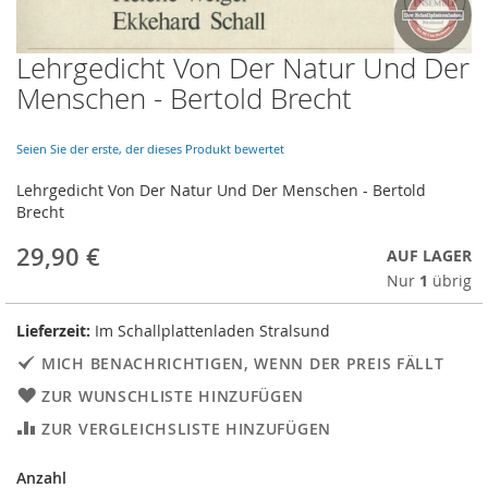
Lehrgedicht Von Der Natur Und Der
Skip
to
Menschen - Bertold Brecht
the
beginning
of
Seien Sie der erste, der dieses Produkt bewertet
the
Lehrgedicht Von Der Natur Und Der Menschen - Bertold
images
Brecht
gallery
29,90 €
AUF LAGER
Nur
1
übrig
Lieferzeit:
Im Schallplattenladen Stralsund
MICH BENACHRICHTIGEN, WENN DER PREIS FÄLLT
ZUR WUNSCHLISTE HINZUFÜGEN
ZUR VERGLEICHSLISTE HINZUFÜGEN
Anzahl