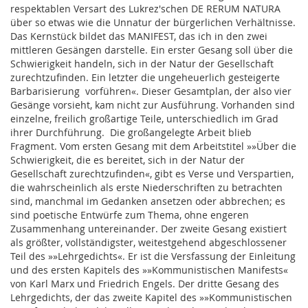
respektablen Versart des Lukrez'schen DE RERUM NATURA
über so etwas wie die Unnatur der bürgerlichen Verhältnisse.
Das Kernstück bildet das MANIFEST, das ich in den zwei
mittleren Gesängen darstelle. Ein erster Gesang soll über die
Schwierigkeit handeln, sich in der Natur der Gesellschaft
zurechtzufinden. Ein letzter die ungeheuerlich gesteigerte
Barbarisierung vorführen«. Dieser Gesamtplan, der also vier
Gesänge vorsieht, kam nicht zur Ausführung. Vorhanden sind
einzelne, freilich großartige Teile, unterschiedlich im Grad
ihrer Durchführung. Die großangelegte Arbeit blieb
Fragment. Vom ersten Gesang mit dem Arbeitstitel »»Über die
Schwierigkeit, die es bereitet, sich in der Natur der
Gesellschaft zurechtzufinden«, gibt es Verse und Verspartien,
die wahrscheinlich als erste Niederschriften zu betrachten
sind, manchmal im Gedanken ansetzen oder abbrechen; es
sind poetische Entwürfe zum Thema, ohne engeren
Zusammenhang untereinander. Der zweite Gesang existiert
als größter, vollständigster, weitestgehend abgeschlossener
Teil des »»Lehrgedichts«. Er ist die Versfassung der Einleitung
und des ersten Kapitels des »»Kommunistischen Manifests«
von Karl Marx und Friedrich Engels. Der dritte Gesang des
Lehrgedichts, der das zweite Kapitel des »»Kommunistischen