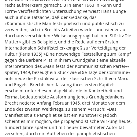
recht aufmerksam gemacht. 3 In einer 1963 in »Sinn und
Form« veröffentlichten Untersuchung verweist Hans Bunge
auch auf die Tatsache, daß der Gedanke, das
»Kommunistische Manifest« poetisch und publizistisch zu
verwenden, sich in Brechts Arbeiten wieder und wieder auf
durchaus verschiedene Weise ausgeprägt hat. »Im Stück >Die
Mutter< gibt es Beispiele, und die Rede auf dem Ersten
Internationalen Schriftsteller-kongreß zur Verteidigung der
Kultur (Paris 1935) >Eine notwendige Feststellung zum Kampf
gegen die Barbarei< ist in ihrem Grundgehalt eine aktuelle
Interpretation des »Manifests der Kommunistischen Partei««-
Später, 1949, bezeugt ein Stück wie »Die Tage der Commune«
aufs neue die Produktivität der klassischen Schrift von Marx
und Engels. Brechts Versfassung ihres ersten Kapitels
erscheint unter diesem Aspekt als die in Konkretheit und
Format bedeutendste Ausformung jenes Grundgedankens.
Brecht notierte Anfang Februar 1945, drei Monate vor dem
Ende des zweiten Weltkriegs, zu seinem Versuch: »Das
Manifest ist als Pamphlet selbst ein Kunstwerk; jedoch
scheint es mir möglich, die propagandistische Wirkung heute,
hundert Jahre später und mit neuer bewaffneter Autorität
versehen, durch ein Aufheben des pamphletistischen