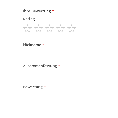
Ihre Bewertung
Rating
1
2
3
4
5
star
stars
stars
stars
stars
Nickname
Zusammenfassung
Bewertung