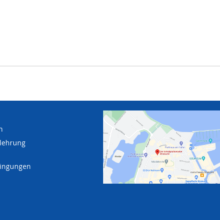
n
lehrung
dingungen