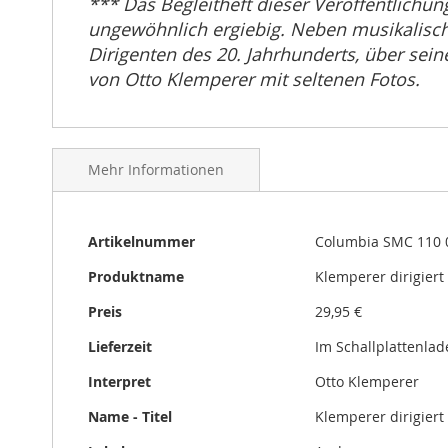
*** Das Begleitheft dieser Veröffentlichun
gallery
ungewöhnlich ergiebig. Neben musikalisch
Dirigenten des 20. Jahrhunderts, über seine
von Otto Klemperer mit seltenen Fotos.
Mehr Informationen
Mehr
Artikelnummer
Columbia SMC 110 
Informationen
Produktname
Klemperer dirigiert
Preis
29,95 €
Lieferzeit
Im Schallplattenlad
Interpret
Otto Klemperer
Name - Titel
Klemperer dirigiert