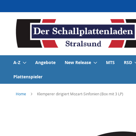
Direkt
zum
Inhalt
A-Z
Angebote
New Release
MTS
RSD
Plattenspieler
Home
Klemperer dirigiert Mozart-Sinfonien (Box mit 3 LP)
Skip
to
the
end
of