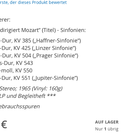
erste, der dieses Produkt bewertet
rer:
irigiert Mozart“ (Titel) - Sinfonien:
D-Dur, KV 385 („Haffner-Sinfonie“)
C-Dur, KV 425 („Linzer Sinfonie“)
D-Dur, KV 504 („Prager Sinfonie“)
Es-Dur, KV 543
g-moll, KV 550
C-Dur, KV 551 („Jupiter-Sinfonie“)
tereo; 1965 (Vinyl: 160g)
 LP und Begleitheft ***
Gebrauchsspuren
 €
AUF LAGER
Nur
1
übrig