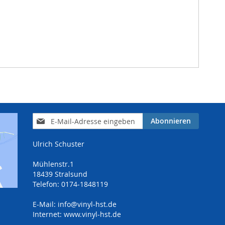
Anmeldung
Abonnieren
zum
Newsletter:
Ulrich Schuster
Mühlenstr.1
18439 Stralsund
Telefon: 0174-1848119
E-Mail:
info@vinyl-hst.de
Internet:
www.vinyl-hst.de