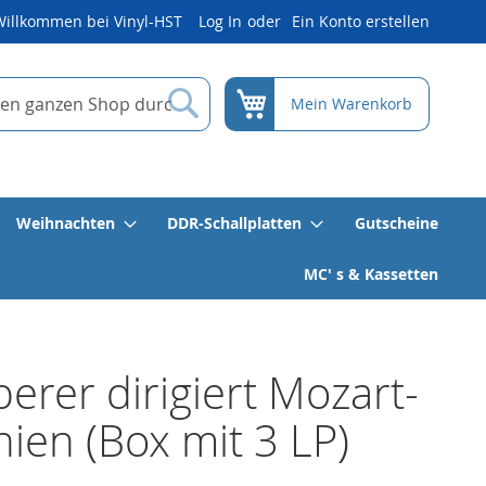
Willkommen bei Vinyl-HST
Log In
Ein Konto erstellen
Suche
Mein Warenkorb
Weihnachten
DDR-Schallplatten
Gutscheine
MC' s & Kassetten
erer dirigiert Mozart-
nien (Box mit 3 LP)