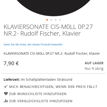
KLAVIERSONATE CIS-M0LL 0P.27
Skip
to
NR.2- Rudolf Fischer, Klavier
the
beginning
of
Seien Sie der erste, der dieses Produkt bewertet
the
KLAVIERSONATE CIS-M0LL 0P.27 NR.2- Rudolf Fischer, Klavier
images
gallery
7,90 €
AUF LAGER
Nur
1
übrig
Lieferzeit:
Im Schallplattenladen Stralsund
MICH BENACHRICHTIGEN, WENN DER PREIS FÄLLT
ZUR WUNSCHLISTE HINZUFÜGEN
ZUR VERGLEICHSLISTE HINZUFÜGEN