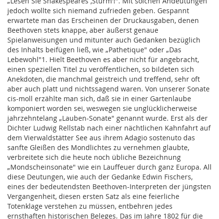
„Lesen Sie Shakespeares ,Sturm'!". Mit solchen Andeutungen
jedoch wollte sich niemand zufrieden geben. Gespannt
erwartete man das Erscheinen der Druckausgaben, denen
Beethoven stets knappe, aber äußerst genaue
Spielanweisungen und mitunter auch Gedanken bezüglich
des Inhalts beifügen ließ, wie „Pathetique" oder „Das
Lebewohl"1. Hielt Beethoven es aber nicht für angebracht,
einen speziellen Titel zu veröffentlichen, so bildeten sich
Anekdoten, die manchmal geistreich und treffend, sehr oft
aber auch platt und nichtssagend waren. Von unserer Sonate
cis-moll erzählte man sich, daß sie in einer Gartenlaube
komponiert worden sei, weswegen sie unglücklicherweise
jahrzehntelang „Lauben-Sonate" genannt wurde. Erst als der
Dichter Ludwig Rellstab nach einer nächtlichen Kahnfahrt auf
dem Vierwaldstätter See aus ihrem Adagio sostenuto das
sanfte Gleißen des Mondlichtes zu vernehmen glaubte,
verbreitete sich die heute noch übliche Bezeichnung
„Mondscheinsonate" wie ein Lauffeuer durch ganz Europa. All
diese Deutungen, wie auch der Gedanke Edwin Fischers,
eines der bedeutendsten Beethoven-Interpreten der jüngsten
Vergangenheit, diesen ersten Satz als eine feierliche
Totenklage verstehen zu müssen, entbehren jedes
ernsthaften historischen Beleges. Das im Jahre 1802 für die