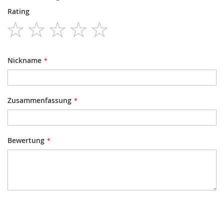
Rating
1
2
3
4
5
star
stars
stars
stars
stars
Nickname
Zusammenfassung
Bewertung