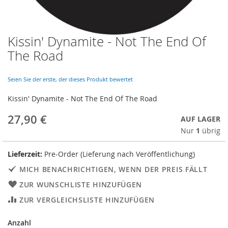
Kissin' Dynamite - Not The End Of
Skip
to
The Road
the
beginning
of
Seien Sie der erste, der dieses Produkt bewertet
the
Kissin' Dynamite - Not The End Of The Road
images
gallery
27,90 €
AUF LAGER
Nur
1
übrig
Lieferzeit:
Pre-Order (Lieferung nach Veröffentlichung)
MICH BENACHRICHTIGEN, WENN DER PREIS FÄLLT
ZUR WUNSCHLISTE HINZUFÜGEN
ZUR VERGLEICHSLISTE HINZUFÜGEN
Anzahl