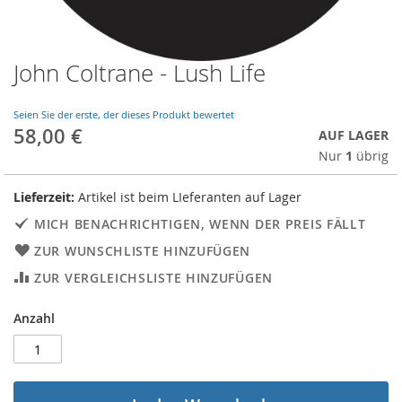
John Coltrane - Lush Life
Skip
to
the
Seien Sie der erste, der dieses Produkt bewertet
beginning
58,00 €
AUF LAGER
of
Nur
1
übrig
the
images
gallery
Lieferzeit:
Artikel ist beim LIeferanten auf Lager
MICH BENACHRICHTIGEN, WENN DER PREIS FÄLLT
ZUR WUNSCHLISTE HINZUFÜGEN
ZUR VERGLEICHSLISTE HINZUFÜGEN
Anzahl