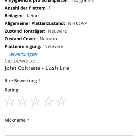
180 gramm
1
Keine
NEU/OVP
Neuware
Neuware
Neuware
Bewertungen
Sie bewerten:
John Coltrane - Lush Life
Ihre Bewertung
Rating
1
2
3
4
5
star
stars
stars
stars
stars
Nickname