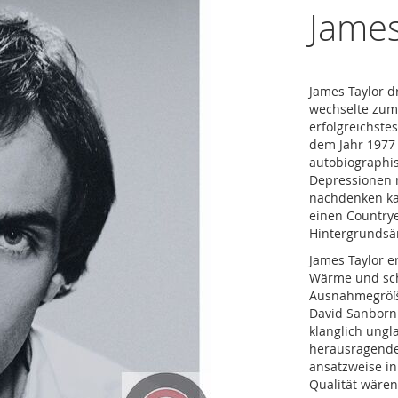
James
James Taylor d
wechselte zum
erfolgreichste
dem Jahr 1977 
autobiographis
Depressionen 
nachdenken kan
einen Country
Hintergrundsä
James Taylor e
Wärme und sch
Ausnahmegröße
David Sanborn 
klanglich ungl
herausragende 
ansatzweise in
Qualität wären