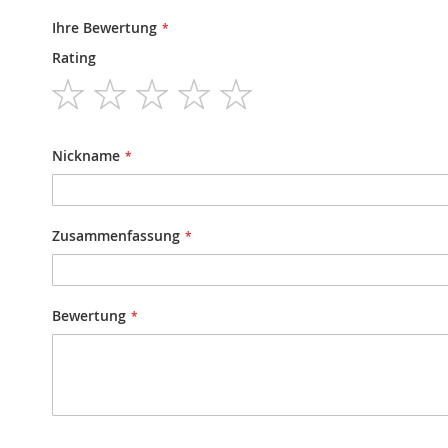
Ihre Bewertung
Rating
1
2
3
4
5
star
stars
stars
stars
stars
Nickname
Zusammenfassung
Bewertung