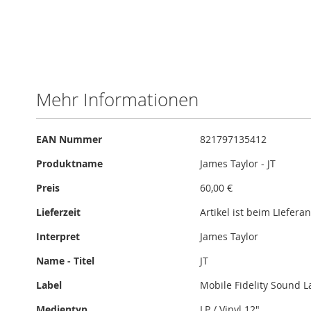
Mehr Informationen
Mehr
EAN Nummer
821797135412
Informationen
Produktname
James Taylor - JT
Preis
60,00 €
Lieferzeit
Artikel ist beim LIefera
Interpret
James Taylor
Name - Titel
JT
Label
Mobile Fidelity Sound L
Medientyp
LP / Vinyl 12"