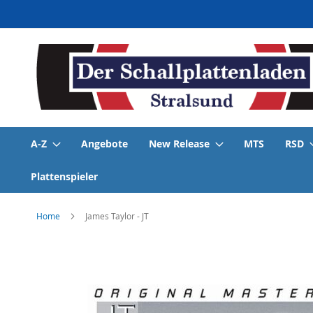
Direkt
zum
Inhalt
A-Z
Angebote
New Release
MTS
RSD
Plattenspieler
Home
James Taylor - JT
Skip
to
the
end
of