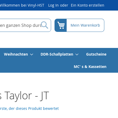
Willkommen bei Vinyl-HST
Log In
Ein Konto erstellen
Suche
Mein Warenkorb
Weihnachten
DDR-Schallplatten
Gutscheine
MC' s & Kassetten
 Taylor - JT
erste, der dieses Produkt bewertet