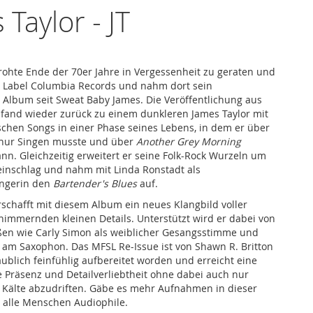
 Taylor - JT
rohte Ende der 70er Jahre in Vergessenheit zu geraten und
 Label Columbia Records und nahm dort sein
s Album seit Sweat Baby James. Die Veröffentlichung aus
fand wieder zurück zu einem dunkleren James Taylor mit
chen Songs in einer Phase seines Lebens, in dem er über
nur Singen musste und über
Another Grey Morning
n. Gleichzeitig erweitert er seine Folk-Rock Wurzeln um
einschlag und nahm mit Linda Ronstadt als
ngerin den
Bartender's Blues
auf.
rschafft mit diesem Album ein neues Klangbild voller
immernden kleinen Details. Unterstützt wird er dabei von
n wie Carly Simon als weiblicher Gesangsstimme und
am Saxophon. Das MFSL Re-Issue ist von Shawn R. Britton
aublich feinfühlig aufbereitet worden und erreicht eine
Präsenz und Detailverliebtheit ohne dabei auch nur
 Kälte abzudriften. Gäbe es mehr Aufnahmen in dieser
 alle Menschen Audiophile.