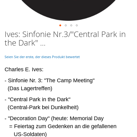
Ives: Sinfonie Nr.3/"Central Park in
Skip
to
the Dark" ...
the
beginning
of
Seien Sie der erste, der dieses Produkt bewertet
the
images
Charles E. Ives:
gallery
- Sinfonie Nr. 3: "The Camp Meeting"
(Das Lagertreffen)
- "Central Park in the Dark"
(Central-Park bei Dunkelheit)
- "Decoration Day" (heute: Memorial Day
= Feiertag zum Gedenken an die gefallenen
US-Soldaten)