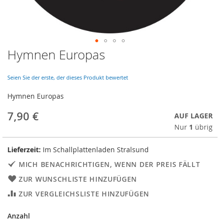
Hymnen Europas
Skip
to
the
Seien Sie der erste, der dieses Produkt bewertet
beginning
of
Hymnen Europas
the
images
7,90 €
AUF LAGER
gallery
Nur
1
übrig
Lieferzeit:
Im Schallplattenladen Stralsund
MICH BENACHRICHTIGEN, WENN DER PREIS FÄLLT
ZUR WUNSCHLISTE HINZUFÜGEN
ZUR VERGLEICHSLISTE HINZUFÜGEN
Anzahl