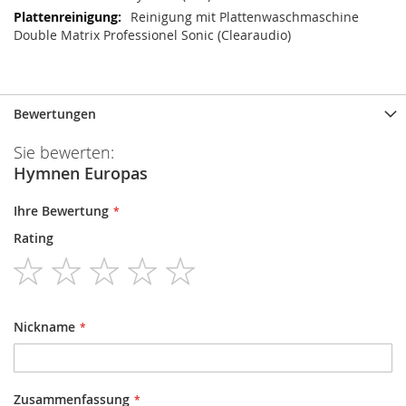
Reinigung mit Plattenwaschmaschine
Double Matrix Professionel Sonic (Clearaudio)
Bewertungen
Sie bewerten:
Hymnen Europas
Ihre Bewertung
Rating
1
2
3
4
5
star
stars
stars
stars
stars
Nickname
Zusammenfassung