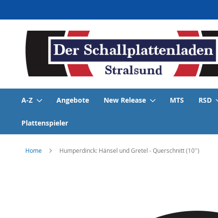
Direkt
zum
Inhalt
A-Z
Angebote
New Release
MTS
RSD
Plattenspieler
Home
Humperdinck: Hänsel und Gretel - Querschnitt (10'')
Skip
to
the
end
of