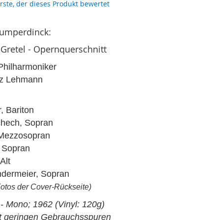
erste, der dieses Produkt bewertet
Humperdinck:
Gretel - Opernquerschnitt
hilharmoniker
itz Lehmann
, Bariton
hech, Sopran
, Mezzosopran
, Sopran
Alt
ndermeier, Sopran
Fotos der Cover-Rückseite)
) - Mono; 1962 (Vinyl: 120g)
it geringen Gebrauchsspuren