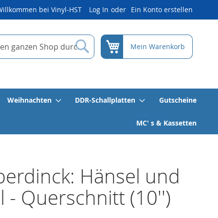
Willkommen bei Vinyl-HST
Log In
Ein Konto erstellen
Suche
Mein Warenkorb
Weihnachten
DDR-Schallplatten
Gutscheine
MC' s & Kassetten
erdinck: Hänsel und
l - Querschnitt (10'')