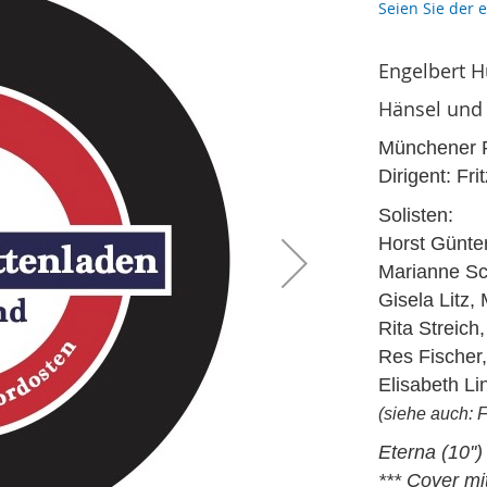
Seien Sie der 
Engelbert 
Hänsel und 
Münchener P
Dirigent: Fr
Solisten:
Horst Günter
Marianne Sc
Gisela Litz
Rita Streich
Res Fischer,
Elisabeth Li
(siehe auch: 
Eterna (10''
*** Cover m