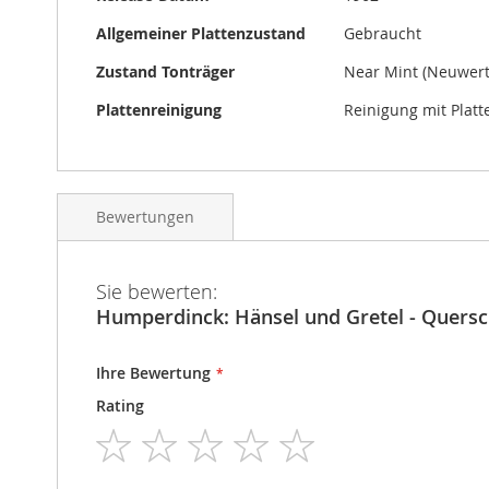
Allgemeiner Plattenzustand
Gebraucht
Zustand Tonträger
Near Mint (Neuwert
Plattenreinigung
Reinigung mit Plat
Bewertungen
Sie bewerten:
Humperdinck: Hänsel und Gretel - Querschn
Ihre Bewertung
Rating
1
2
3
4
5
star
stars
stars
stars
stars