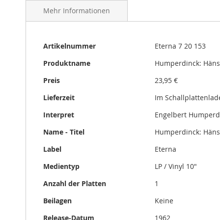
gallery
Mehr Informationen
Mehr
Artikelnummer
Eterna 7 20 153
Informationen
Produktname
Humperdinck: Hänsel
Preis
23,95 €
Lieferzeit
Im Schallplattenlad
Interpret
Engelbert Humperd
Name - Titel
Humperdinck: Hänsel
Label
Eterna
Medientyp
LP / Vinyl 10"
Anzahl der Platten
1
Beilagen
Keine
Release-Datum
1962