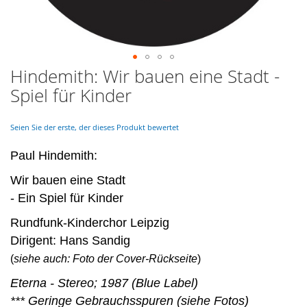
Hindemith: Wir bauen eine Stadt -
Skip
to
Spiel für Kinder
the
beginning
of
Seien Sie der erste, der dieses Produkt bewertet
the
images
Paul Hindemith:
gallery
Wir bauen eine Stadt
- Ein Spiel für Kinder
Rundfunk-Kinderchor Leipzig
Dirigent: Hans Sandig
(
siehe auch: Foto der Cover-Rückseite
)
Eterna - Stereo; 1987 (Blue Label)
*** Geringe Gebrauchsspuren (siehe Fotos)