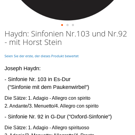
Haydn: Sinfonien Nr.103 und Nr.92
Skip
to
- mit Horst Stein
the
beginning
of
Seien Sie der erste, der dieses Produkt bewertet
the
images
Joseph Haydn:
gallery
- Sinfonie Nr. 103 in Es-Dur
("Sinfonie mit dem Paukenwirbel")
Die Sätze: 1. Adagio - Allegro con spirito
/
2. Andante
3. Menuetto/
4. Allegro con spirito
- Sinfonie Nr. 92 in G-Dur ("Oxford-Sinfonie")
Die Sätze: 1. Adagio - Allegro spirituoso