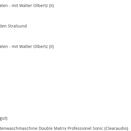
ten - mit Walter Olbertz (II)
aden Stralsund
ten - mit Walter Olbertz (II)
gut)
ttenwaschmaschine Double Matrix Professionel Sonic (Clearaudio)