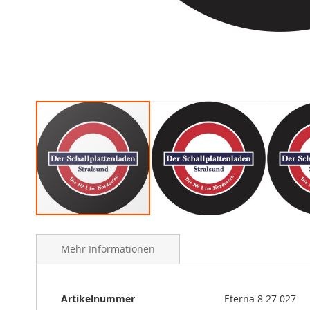
Skip
to
Mehr Informationen
the
beginning
of
the
Mehr
Artikelnummer
Eterna 8 27 027
images
Informationen