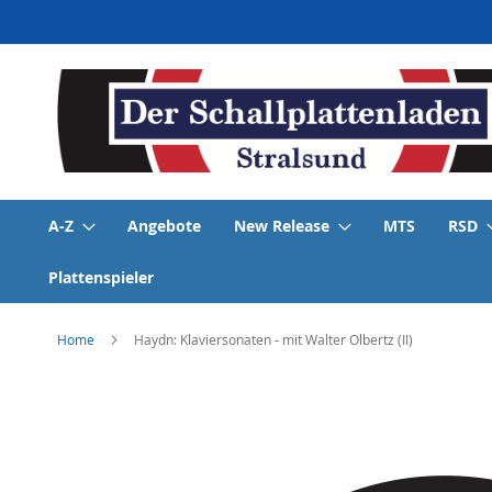
Direkt
zum
Inhalt
A-Z
Angebote
New Release
MTS
RSD
Plattenspieler
Home
Haydn: Klaviersonaten - mit Walter Olbertz (II)
Skip
to
the
end
of