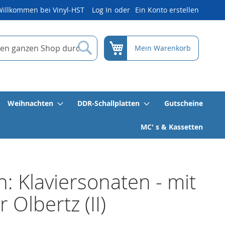
Willkommen bei Vinyl-HST
Log In
Ein Konto erstellen
Suche
Mein Warenkorb
Weihnachten
DDR-Schallplatten
Gutscheine
MC' s & Kassetten
: Klaviersonaten - mit
 Olbertz (II)