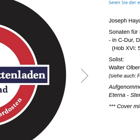
Seien Sie der 
Joseph Hay
Sonaten für 
- in C-Dur, 
(Hob XVI: 5
Solist:
Walter Olber
(siehe auch: 
Aufgenomm
Eterna - Ste
*** Cover mi