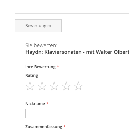
Bewertungen
Sie bewerten:
Haydn: Klaviersonaten - mit Walter Olbertz
Ihre Bewertung
Rating
1
2
3
4
5
star
stars
stars
stars
stars
Nickname
Zusammenfassung