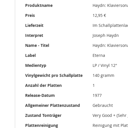
gallery
Produktname
Haydn: Klaviersona
Preis
12,95 €
Lieferzeit
Im Schallplattenl
Interpret
Joseph Haydn
Name - Titel
Haydn: Klaviersona
Label
Eterna
Medientyp
LP / Vinyl 12"
Vinylgewicht pro Schallplatte
140 gramm
Anzahl der Platten
1
Release-Datum
1977
Allgemeiner Plattenzustand
Gebraucht
Zustand Tonträger
Very Good + (Sehr 
Plattenreinigung
Reinigung mit Pla