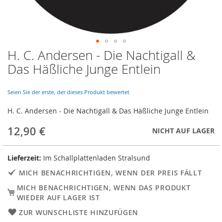
H. C. Andersen - Die Nachtigall &
Skip
to
Das Häßliche Junge Entlein
the
beginning
of
Seien Sie der erste, der dieses Produkt bewertet
the
H. C. Andersen - Die Nachtigall & Das Häßliche Junge Entlein
images
gallery
12,90 €
NICHT AUF LAGER
Lieferzeit:
Im Schallplattenladen Stralsund
MICH BENACHRICHTIGEN, WENN DER PREIS FÄLLT
MICH BENACHRICHTIGEN, WENN DAS PRODUKT
WIEDER AUF LAGER IST
ZUR WUNSCHLISTE HINZUFÜGEN