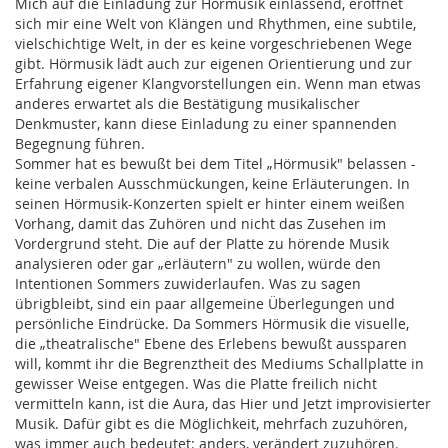
Mich auf die Einladung zur Hörmusik einlassend, eröffnet
sich mir eine Welt von Klängen und Rhythmen, eine subtile,
vielschichtige Welt, in der es keine vorgeschriebenen Wege
gibt. Hörmusik lädt auch zur eigenen Orientierung und zur
Erfahrung eigener Klangvorstellungen ein. Wenn man etwas
anderes erwartet als die Bestätigung musikalischer
Denkmuster, kann diese Einladung zu einer spannenden
Begegnung führen.
Sommer hat es bewußt bei dem Titel „Hörmusik" belassen -
keine verbalen Ausschmückungen, keine Erläuterungen. In
seinen Hörmusik-Konzerten spielt er hinter einem weißen
Vorhang, damit das Zuhören und nicht das Zusehen im
Vordergrund steht. Die auf der Platte zu hörende Musik
analysieren oder gar „erläutern" zu wollen, würde den
Intentionen Sommers zuwiderlaufen. Was zu sagen
übrigbleibt, sind ein paar allgemeine Überlegungen und
persönliche Eindrücke. Da Sommers Hörmusik die visuelle,
die „theatralische" Ebene des Erlebens bewußt aussparen
will, kommt ihr die Begrenztheit des Mediums Schallplatte in
gewisser Weise entgegen. Was die Platte freilich nicht
vermitteln kann, ist die Aura, das Hier und Jetzt improvisierter
Musik. Dafür gibt es die Möglichkeit, mehrfach zuzuhören,
was immer auch bedeutet: anders, verändert zuzuhören.