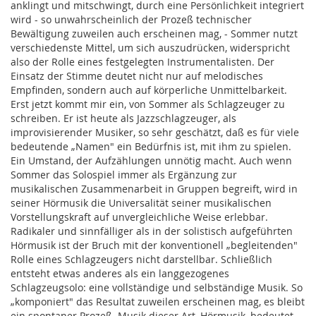
anklingt und mitschwingt, durch eine Persönlichkeit integriert
wird - so unwahrscheinlich der Prozeß technischer
Bewältigung zuweilen auch erscheinen mag, - Sommer nutzt
verschiedenste Mittel, um sich auszudrücken, widerspricht
also der Rolle eines festgelegten Instrumentalisten. Der
Einsatz der Stimme deutet nicht nur auf melodisches
Empfinden, sondern auch auf körperliche Unmittelbarkeit.
Erst jetzt kommt mir ein, von Sommer als Schlagzeuger zu
schreiben. Er ist heute als Jazzschlagzeuger, als
improvisierender Musiker, so sehr geschätzt, daß es für viele
bedeutende „Namen" ein Bedürfnis ist, mit ihm zu spielen.
Ein Umstand, der Aufzählungen unnötig macht. Auch wenn
Sommer das Solospiel immer als Ergänzung zur
musikalischen Zusammenarbeit in Gruppen begreift, wird in
seiner Hörmusik die Universalität seiner musikalischen
Vorstellungskraft auf unvergleichliche Weise erlebbar.
Radikaler und sinnfälliger als in der solistisch aufgeführten
Hörmusik ist der Bruch mit der konventionell „begleitenden"
Rolle eines Schlagzeugers nicht darstellbar. Schließlich
entsteht etwas anderes als ein langgezogenes
Schlagzeugsolo: eine vollständige und selbständige Musik. So
„komponiert" das Resultat zuweilen erscheinen mag, es bleibt
ein spontaner Prozeß. Musik dieser Art, Hörmusik, bedeutet