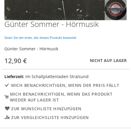
Günter Sommer - Hörmusik
Skip
to
the
Seien Sie der erste, der dieses Produkt bewertet
beginning
of
Günter Sommer - Hörmusik
the
images
12,90 €
NICHT AUF LAGER
gallery
Lieferzeit:
Im Schallplattenladen Stralsund
MICH BENACHRICHTIGEN, WENN DER PREIS FÄLLT
MICH BENACHRICHTIGEN, WENN DAS PRODUKT
WIEDER AUF LAGER IST
ZUR WUNSCHLISTE HINZUFÜGEN
ZUR VERGLEICHSLISTE HINZUFÜGEN