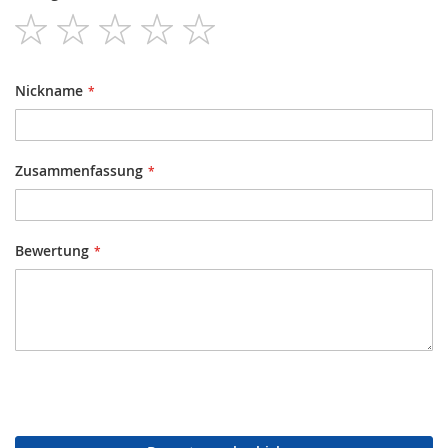
1
2
3
4
5
star
stars
stars
stars
stars
Nickname
Zusammenfassung
Bewertung