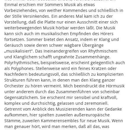
Einmal erschien mir Sommers Musik als etwas
Vorbeiziehendes, von weither Kommendes und schließlich in
der Stille Versinkendes. Ein anderes Mal kam ich zu der
Vorstellung, daß die Platte nur einen Ausschnitt einer sich
weiterbewegenden Musik hörbar werden läßt. Die Musik
kann sich auch im musikalischen Empfinden des Hörers
fortsetzen. Sommer bietet den Ansatz, indem er Klang und
Geräusch sowie deren schwer wägbare Übergänge
„musikalisiert". Das Ineinandergreifen von Rhythmischem
und Klanglichem schafft ungeahnte Zusammenhänge.
Polyrhythmisches, beispielsweise, erscheint gelegentlich auch
als Polyphones. Stellenweise wird ein feines Kratzen oder
Nachfedern bedeutungsvoll, das schließlich zu komplizierten
Strukturen führen kann, in denen man den Klang ganzer
Orchester zu hören vermeint. Mich beeindruckt die Hörmusik
unter anderem durch das Zusammenführen von scheinbar
Gegensätzlichem. Sie erscheint mir sensibel und kraftvoll,
komplex und durchsichtig, gelassen und zeremoniell.
Getrennt vom Anblick des Musizierenden kann der Gedanke
aufkommen, hier spielten zuweilen außereuropäische
Stämme, zuweilen Kammerensembles für neue Musik. Wenn
man genauer hört, wird man merken, daß all das, was