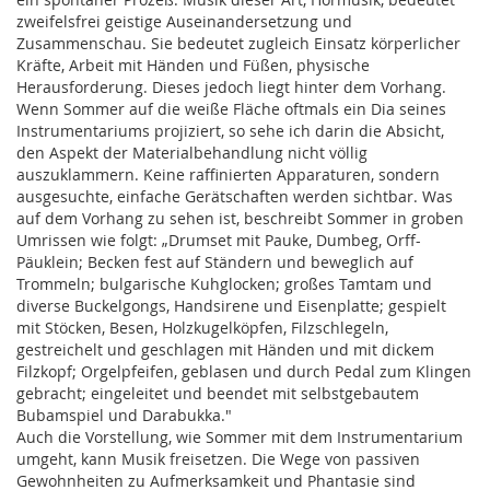
zweifelsfrei geistige Auseinandersetzung und
Zusammenschau. Sie bedeutet zugleich Einsatz körperlicher
Kräfte, Arbeit mit Händen und Füßen, physische
Herausforderung. Dieses jedoch liegt hinter dem Vorhang.
Wenn Sommer auf die weiße Fläche oftmals ein Dia seines
Instrumentariums projiziert, so sehe ich darin die Absicht,
den Aspekt der Materialbehandlung nicht völlig
auszuklammern. Keine raffinierten Apparaturen, sondern
ausgesuchte, einfache Gerätschaften werden sichtbar. Was
auf dem Vorhang zu sehen ist, beschreibt Sommer in groben
Umrissen wie folgt: „Drumset mit Pauke, Dumbeg, Orff-
Päuklein; Becken fest auf Ständern und beweglich auf
Trommeln; bulgarische Kuhglocken; großes Tamtam und
diverse Buckelgongs, Handsirene und Eisenplatte; gespielt
mit Stöcken, Besen, Holzkugelköpfen, Filzschlegeln,
gestreichelt und geschlagen mit Händen und mit dickem
Filzkopf; Orgelpfeifen, geblasen und durch Pedal zum Klingen
gebracht; eingeleitet und beendet mit selbstgebautem
Bubamspiel und Darabukka."
Auch die Vorstellung, wie Sommer mit dem Instrumentarium
umgeht, kann Musik freisetzen. Die Wege von passiven
Gewohnheiten zu Aufmerksamkeit und Phantasie sind