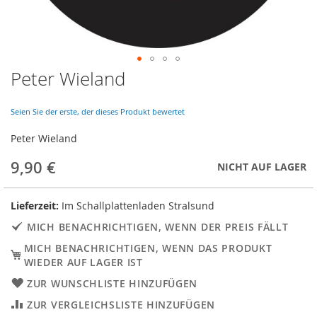
Peter Wieland
Skip
to
the
Seien Sie der erste, der dieses Produkt bewertet
beginning
of
Peter Wieland
the
images
9,90 €
NICHT AUF LAGER
gallery
Lieferzeit:
Im Schallplattenladen Stralsund
MICH BENACHRICHTIGEN, WENN DER PREIS FÄLLT
MICH BENACHRICHTIGEN, WENN DAS PRODUKT
WIEDER AUF LAGER IST
ZUR WUNSCHLISTE HINZUFÜGEN
ZUR VERGLEICHSLISTE HINZUFÜGEN