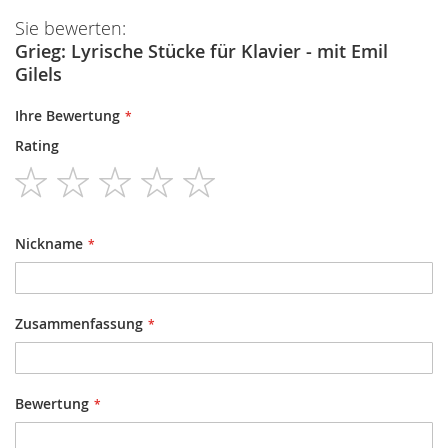
Sie bewerten:
Grieg: Lyrische Stücke für Klavier - mit Emil
Gilels
Ihre Bewertung
Rating
1
2
3
4
5
star
stars
stars
stars
stars
Nickname
Zusammenfassung
Bewertung