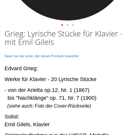
Grieg: Lyrische Stücke für Klavier -
Skip
to
mit Emil Gilels
the
beginning
of
Seien Sie der erste, der dieses Produkt bewertet
the
images
Edvard Grieg:
gallery
Werke für Klavier - 20 Lyrische Stücke
- von der Arietta op.12, Nr. 1 (1867)
bis "Nachklänge" op. 71, Nr. 7 (1900)
(siehe auch: Foto der Cover-Rückseite)
Solist:
Emil Gilels, Klavier