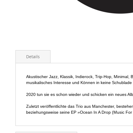
Skip
to
Details
the
beginning
of
the
Akustischer Jazz, Klassik, Indierock, Trip-Hop, Minimal
images
musikalisches Interesse und Können in keine Schublade
gallery
2020 tun sie es schon wieder und schicken ein neues A
Zuletzt veröffentlichte das Trio aus Manchester, beste
beziehungsweise seine EP »Ocean In A Drop (Music For 