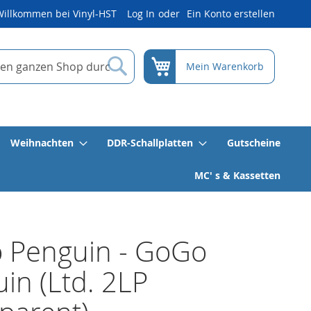
Willkommen bei Vinyl-HST
Log In
Ein Konto erstellen
Suche
Mein Warenkorb
Weihnachten
DDR-Schallplatten
Gutscheine
MC' s & Kassetten
 Penguin - GoGo
in (Ltd. 2LP