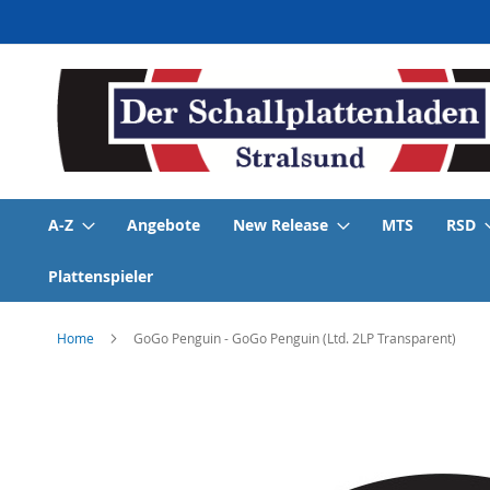
Direkt
zum
Inhalt
A-Z
Angebote
New Release
MTS
RSD
Plattenspieler
Home
GoGo Penguin - GoGo Penguin (Ltd. 2LP Transparent)
Skip
to
the
end
of