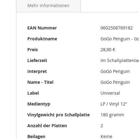
Mehr Informationen
Mehr
EAN Nummer
0602508789182
Informationen
Produktname
GoGo Penguin - Go
Preis
28,90 €
Lieferzeit
Im Schallplattenl
Interpret
GoGo Penguin
Name - Titel
GoGo Penguin
Label
Universal
Medientyp
LP / Vinyl 12"
Vinylgewicht pro Schallplatte
180 gramm
Anzahl der Platten
2
Beilagen
Keine