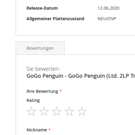
Release-Datum
12.06.2020
Allgemeiner Plattenzustand
NEU/OVP
Bewertungen
Sie bewerten:
GoGo Penguin - GoGo Penguin (Ltd. 2LP T
Ihre Bewertung
Rating
1
2
3
4
5
star
stars
stars
stars
stars
Nickname