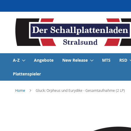
Direkt
zum
Inhalt
A-Z
Angebote
New Release
MTS
RSD
Plattenspieler
Home
Gluck: Orpheus und Eurydike - Gesamtaufnahme (2 LP)
Skip
to
the
end
of