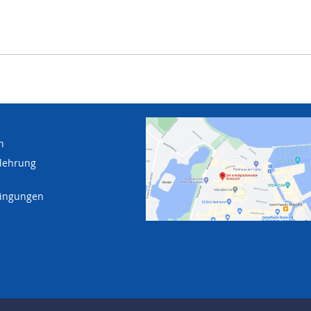
n
lehrung
dingungen