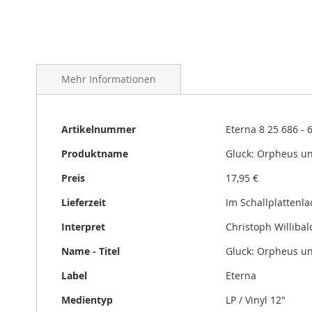
gallery
Mehr Informationen
Mehr
Artikelnummer
Eterna 8 25 686 - 
Informationen
Produktname
Gluck: Orpheus un
Preis
17,95 €
Lieferzeit
Im Schallplattenl
Interpret
Christoph Willibal
Name - Titel
Gluck: Orpheus un
Label
Eterna
Medientyp
LP / Vinyl 12"