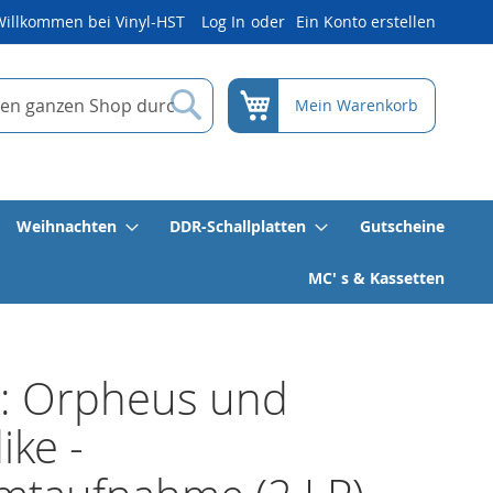
Willkommen bei Vinyl-HST
Log In
Ein Konto erstellen
Suche
Mein Warenkorb
Weihnachten
DDR-Schallplatten
Gutscheine
MC' s & Kassetten
k: Orpheus und
ike -