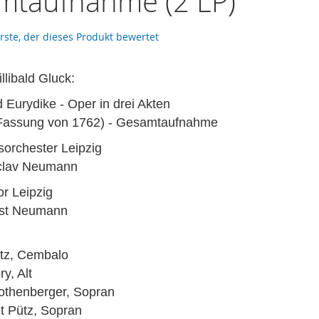
mtaufnahme (2 LP)
erste, der dieses Produkt bewertet
llibald Gluck:
 Eurydike -
Oper in drei Akten
Fassung von 1762) -
Gesamtaufnahme
rchester Leipzig
áclav Neumann
r Leipzig
rst Neumann
rtz, Cembalo
y, Alt
othenberger, Sopran
t Pütz, Sopran