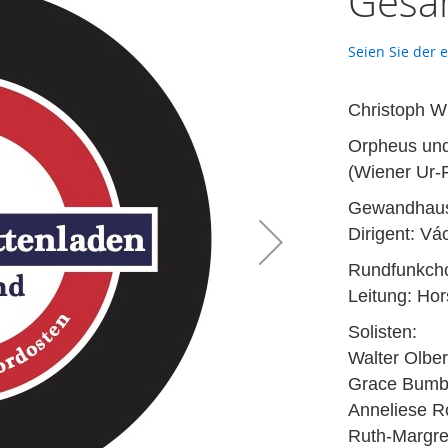
Gesa
Seien Sie der 
Christoph Wi
Orpheus und
(Wiener Ur-
Gewandhauso
Dirigent: V
Rundfunkcho
Leitung: Ho
Solisten:
Walter Olbe
Grace Bumbr
Anneliese R
Ruth-Margre