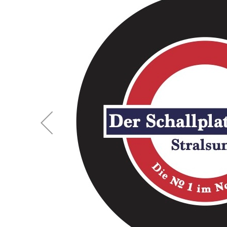
the
images
gallery