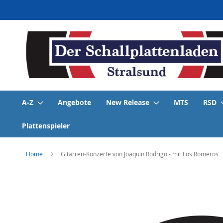
Direkt
zum
Inhalt
A-Z
Angebote
New Release
MTS
RSD
Plattenspieler
Home
Gitarren-Konzerte von Joaquin Rodrigo - mit Los Romeros
Skip
to
the
end
of