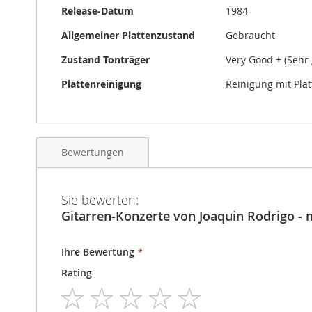
Release-Datum
1984
Allgemeiner Plattenzustand
Gebraucht
Zustand Tonträger
Very Good + (Sehr 
Plattenreinigung
Reinigung mit Pla
Bewertungen
Sie bewerten:
Gitarren-Konzerte von Joaquin Rodrigo -
Ihre Bewertung
Rating
1
2
3
4
5
star
stars
stars
stars
stars