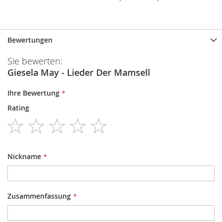
Bewertungen
Sie bewerten:
Giesela May - Lieder Der Mamsell
Ihre Bewertung
Rating
1
2
3
4
5
star
stars
stars
stars
stars
Nickname
Zusammenfassung