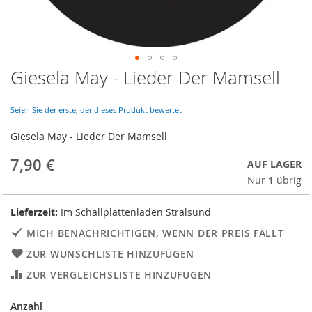
Giesela May - Lieder Der Mamsell
Skip
to
the
Seien Sie der erste, der dieses Produkt bewertet
beginning
of
Giesela May - Lieder Der Mamsell
the
images
7,90 €
AUF LAGER
gallery
Nur
1
übrig
Lieferzeit:
Im Schallplattenladen Stralsund
MICH BENACHRICHTIGEN, WENN DER PREIS FÄLLT
ZUR WUNSCHLISTE HINZUFÜGEN
ZUR VERGLEICHSLISTE HINZUFÜGEN
Anzahl