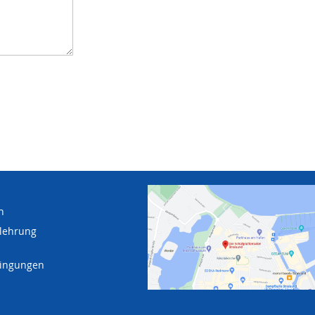
n
lehrung
dingungen