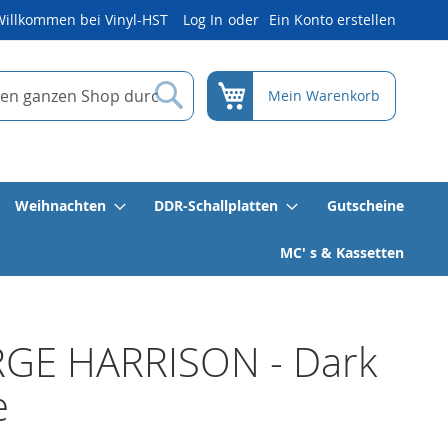
Willkommen bei Vinyl-HST
Log In
Ein Konto erstellen
Suche
Mein Warenkorb
Weihnachten
DDR-Schallplatten
Gutscheine
MC' s & Kassetten
GE HARRISON - Dark
e