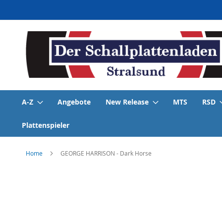
Direkt
zum
Inhalt
A-Z
Angebote
New Release
MTS
RSD
Plattenspieler
Home
GEORGE HARRISON - Dark Horse
Skip
to
the
end
of