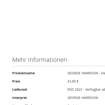
Skip
to
the
beginning
of
Mehr Informationen
the
images
gallery
Mehr
Produktname
GEORGE HARRISON - Da
Informationen
Preis
41,00 €
Lieferzeit
RSD 2023 - Verfügbar 
Interpret
GEORGE HARRISON