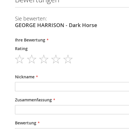
Sie bewerten:
GEORGE HARRISON - Dark Horse
Ihre Bewertung
Rating
1
2
3
4
5
star
stars
stars
stars
stars
Nickname
Zusammenfassung
Bewertung