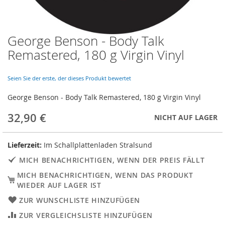
George Benson - Body Talk
Skip
to
Remastered, 180 g Virgin Vinyl
the
beginning
of
Seien Sie der erste, der dieses Produkt bewertet
the
George Benson - Body Talk Remastered, 180 g Virgin Vinyl
images
gallery
32,90 €
NICHT AUF LAGER
Lieferzeit:
Im Schallplattenladen Stralsund
MICH BENACHRICHTIGEN, WENN DER PREIS FÄLLT
MICH BENACHRICHTIGEN, WENN DAS PRODUKT
WIEDER AUF LAGER IST
ZUR WUNSCHLISTE HINZUFÜGEN
ZUR VERGLEICHSLISTE HINZUFÜGEN