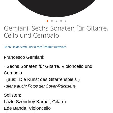
Gemiani: Sechs Sonaten für Gitarre,
Skip
to
Cello und Cembalo
the
beginning
of
Seien Sie der erste, der dieses Produkt bewertet
the
images
Francesco Gemiani:
gallery
- Sechs Sonaten für Gitarre, Violoncello und
Cembalo
(aus: "Die Kunst des Gitarrenspiels")
-
siehe auch: Fotos der Cover-Rückseit
e
Solisten:
Lázló Szendrey Karper, Gitarre
Ede Banda, Violoncello