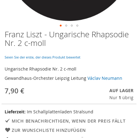
Franz Liszt - Ungarische Rhapsodie
Skip
to
Nr. 2 c-moll
the
beginning
of
Seien Sie der erste, der dieses Produkt bewertet
the
Ungarische Rhapsodie Nr. 2 c-moll
images
gallery
Gewandhaus-Orchester Leipzig Leitung
Václav Neumann
7,90 €
AUF LAGER
Nur
1
übrig
Lieferzeit:
Im Schallplattenladen Stralsund
MICH BENACHRICHTIGEN, WENN DER PREIS FÄLLT
ZUR WUNSCHLISTE HINZUFÜGEN