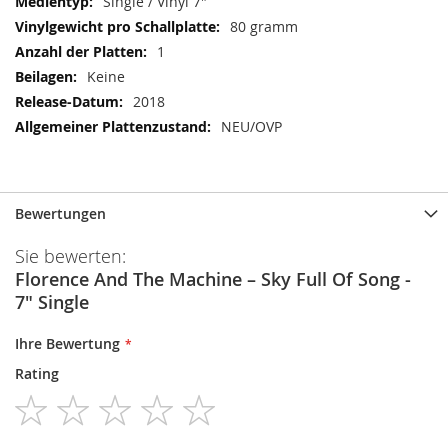
Single / Vinyl 7"
80 gramm
1
Keine
2018
NEU/OVP
Bewertungen
Sie bewerten:
Florence And The Machine ‎– Sky Full Of Song -
7" Single
Ihre Bewertung
Rating
1
2
3
4
5
star
stars
stars
stars
stars