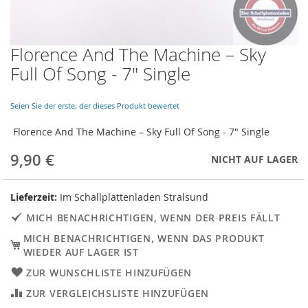
Florence And The Machine ‎– Sky
Skip
to
Full Of Song - 7" Single
the
beginning
of
Seien Sie der erste, der dieses Produkt bewertet
the
Florence And The Machine ‎– Sky Full Of Song - 7" Single
images
gallery
9,90 €
NICHT AUF LAGER
Lieferzeit:
Im Schallplattenladen Stralsund
MICH BENACHRICHTIGEN, WENN DER PREIS FÄLLT
MICH BENACHRICHTIGEN, WENN DAS PRODUKT
WIEDER AUF LAGER IST
ZUR WUNSCHLISTE HINZUFÜGEN
ZUR VERGLEICHSLISTE HINZUFÜGEN