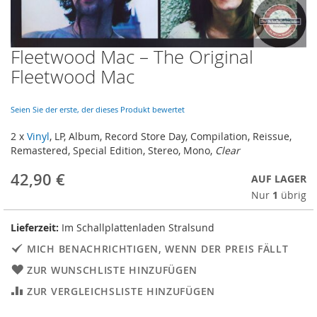
Fleetwood Mac – The Original
Skip
to
Fleetwood Mac
the
beginning
of
Seien Sie der erste, der dieses Produkt bewertet
the
2 x
Vinyl
, LP, Album, Record Store Day, Compilation, Reissue,
images
Remastered, Special Edition, Stereo, Mono
,
Clear
gallery
42,90 €
AUF LAGER
Nur
1
übrig
Lieferzeit:
Im Schallplattenladen Stralsund
MICH BENACHRICHTIGEN, WENN DER PREIS FÄLLT
ZUR WUNSCHLISTE HINZUFÜGEN
ZUR VERGLEICHSLISTE HINZUFÜGEN