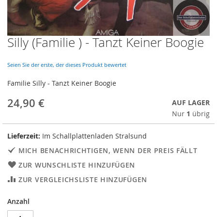
Silly (Familie ) - Tanzt Keiner Boogie
Skip
to
the
Seien Sie der erste, der dieses Produkt bewertet
beginning
of
Familie Silly - Tanzt Keiner Boogie
the
images
24,90 €
AUF LAGER
gallery
Nur
1
übrig
Lieferzeit:
Im Schallplattenladen Stralsund
MICH BENACHRICHTIGEN, WENN DER PREIS FÄLLT
ZUR WUNSCHLISTE HINZUFÜGEN
ZUR VERGLEICHSLISTE HINZUFÜGEN
Anzahl