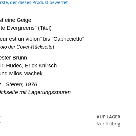
erste, der dieses Produkt bewertet
st eine Geige
te Evergreens" (Titel)
ur est un violon" bis "Capriccietto"
Foto der Cover-Rückseite
)
ester Brünn
Jiri Hudec, Erick Knirsch
los Machek
- Stereo; 1976
ückseite mit Lagerungsspuren
€
AUF LAGER
Nur
1
übrig