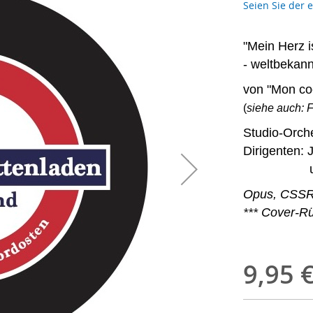
Seien Sie der 
"Mein Herz i
- weltbekann
von "Mon coe
(
siehe auch: 
Studio-Orch
Dirigenten: 
und Mi
Opus, CSSR 
*** Cover-R
9,95 