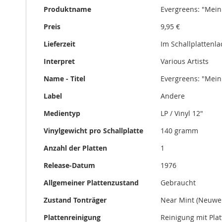
gallery
Produktname
Evergreens: "Mein H
Preis
9,95 €
Lieferzeit
Im Schallplattenl
Interpret
Various Artists
Name - Titel
Evergreens: "Mein H
Label
Andere
Medientyp
LP / Vinyl 12"
Vinylgewicht pro Schallplatte
140 gramm
Anzahl der Platten
1
Release-Datum
1976
Allgemeiner Plattenzustand
Gebraucht
Zustand Tonträger
Near Mint (Neuwer
Plattenreinigung
Reinigung mit Pla