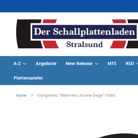
Direkt
zum
Inhalt
A-Z
Angebote
New Release
MTS
RSD
Plattenspieler
Home
Evergreens: "Mein Herz ist eine Geige" (Titel)
Skip
to
the
end
of