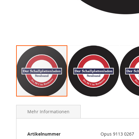
Skip
to
Mehr Informationen
the
beginning
of
the
Mehr
Artikelnummer
Opus 9113 0267
images
Informationen