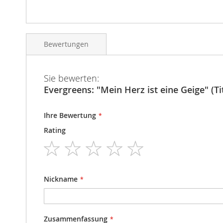
Bewertungen
Sie bewerten:
Evergreens: "Mein Herz ist eine Geige" (Tit
Ihre Bewertung
Rating
1
2
3
4
5
star
stars
stars
stars
stars
Nickname
Zusammenfassung