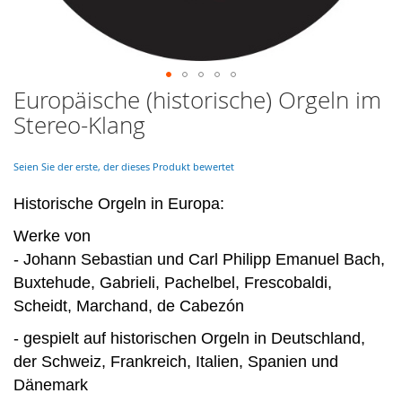
Europäische (historische) Orgeln im
Skip
to
Stereo-Klang
the
beginning
of
Seien Sie der erste, der dieses Produkt bewertet
the
images
Historische Orgeln in Europa:
gallery
Werke von
- Johann Sebastian und Carl Philipp Emanuel Bach,
Buxtehude, Gabrieli, Pachelbel, Frescobaldi,
Scheidt, Marchand, de Cabezón
- gespielt auf historischen Orgeln in Deutschland,
der Schweiz, Frankreich, Italien, Spanien und
Dänemark