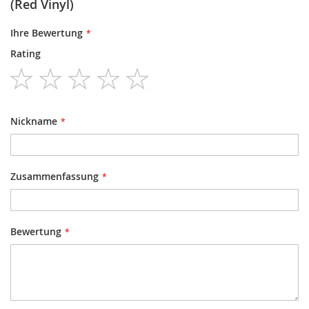
(Red Vinyl)
Ihre Bewertung
Rating
1
2
3
4
5
star
stars
stars
stars
stars
Nickname
Zusammenfassung
Bewertung