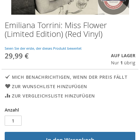
Emiliana Torrini: Miss Flower
Skip
to
(Limited Edition) (Red Vinyl)
the
beginning
of
Seien Sie der erste, der dieses Produkt bewertet
29,99 €
the
AUF LAGER
images
Nur
1
übrig
gallery
MICH BENACHRICHTIGEN, WENN DER PREIS FÄLLT
ZUR WUNSCHLISTE HINZUFÜGEN
ZUR VERGLEICHSLISTE HINZUFÜGEN
Anzahl