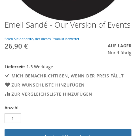
Emeli Sandé - Our Version of Events
Skip
to
the
Seien Sie der erste, der dieses Produkt bewertet
beginning
26,90 €
AUF LAGER
of
Nur
1
übrig
the
images
gallery
Lieferzeit:
1-3 Werktage
MICH BENACHRICHTIGEN, WENN DER PREIS FÄLLT
ZUR WUNSCHLISTE HINZUFÜGEN
ZUR VERGLEICHSLISTE HINZUFÜGEN
Anzahl