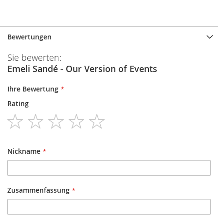
Bewertungen
Sie bewerten:
Emeli Sandé - Our Version of Events
Ihre Bewertung
Rating
1
2
3
4
5
star
stars
stars
stars
stars
Nickname
Zusammenfassung