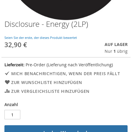
Disclosure - Energy (2LP)
Skip
to
the
Seien Sie der erste, der dieses Produkt bewertet
beginning
32,90 €
AUF LAGER
of
Nur
1
übrig
the
images
gallery
Lieferzeit:
Pre-Order (Lieferung nach Veröffentlichung)
MICH BENACHRICHTIGEN, WENN DER PREIS FÄLLT
ZUR WUNSCHLISTE HINZUFÜGEN
ZUR VERGLEICHSLISTE HINZUFÜGEN
Anzahl