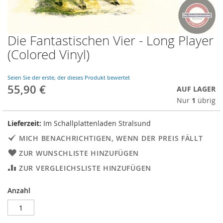
Die Fantastischen Vier - Long Player
Skip
to
(Colored Vinyl)
the
beginning
of
Seien Sie der erste, der dieses Produkt bewertet
55,90 €
the
AUF LAGER
images
Nur
1
übrig
gallery
Lieferzeit:
Im Schallplattenladen Stralsund
MICH BENACHRICHTIGEN, WENN DER PREIS FÄLLT
ZUR WUNSCHLISTE HINZUFÜGEN
ZUR VERGLEICHSLISTE HINZUFÜGEN
Anzahl