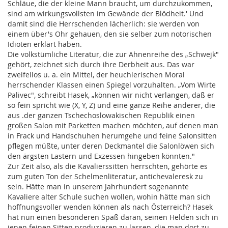
Schläue, die der kleine Mann braucht, um durchzukommen,
sind am wirkungsvollsten im Gewände der Blödheit.' Und
damit sind die Herrschenden lächerlich: sie werden von
einem über's Ohr gehauen, den sie selber zum notorischen
Idioten erklärt haben.
Die volkstümliche Literatur, die zur Ahnenreihe des „Schwejk"
gehört, zeichnet sich durch ihre Derbheit aus. Das war
zweifellos u. a. ein Mittel, der heuchlerischen Moral
herrschender Klassen einen Spiegel vorzuhalten. „Vom Wirte
Palivec", schreibt Hasek, „können wir nicht verlangen, daß er
so fein spricht wie (X, Y, Z) und eine ganze Reihe anderer, die
aus .der ganzen Tschechoslowakischen Republik einen
großen Salon mit Parketten machen möchten, auf denen man
in Frack und Handschuhen herumgehe und feine Salonsitten
pflegen müßte, unter deren Deckmantel die Salonlöwen sich
den ärgsten Lastern und Exzessen hingeben könnten."
Zur Zeit also, als die Kavalierssitten herrschten, gehörte es
zum guten Ton der Schelmenliteratur, antichevaleresk zu
sein. Hätte man in unserem Jahrhundert sogenannte
Kavaliere alter Schule suchen wollen, wohin hätte man sich
hoffnungsvoller wenden können als nach Österreich? Hasek
hat nun einen besonderen Spaß daran, seinen Helden sich in
jenen feinen Sitten produzieren zu lassen, die man dort zu