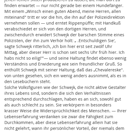
finden erwartet — nur nicht gerade bei einem Hundefänger.
Mit einem „Winsch einen guten Abend, meine Herren, allen
miteinand" tritt er vor die hin, die ihn auf der Polizeidirektion
vernehmen sollen — und erntet Rippenpüffe; mit Handkuß
verabschiedet er sich von den dortigen Herren, und
zwischendurch erwidert Schwejk der barschen Stimme eines
Polizisten, der ihn zum Verhör holt: „ .Entschuldigen Sie',
sagte Schwejk ritterlich, ,ich bin hier erst seit zwölf Uhr
Mittag, aber dieser Herr is schon seit sechs Uhr früh hier. Ich
habs nicht so eilig!'"— und seine Haltung findet ebenso wenig
Verständnis und Erwiderung wie sein freundlicher Gruß. So
enthüllt Schwejk mit seiner Haltung, daß das „Chevalereske".
von unten gesehen, sich ein wenig anders ausnimmt, als es in
den Lesebüchern steht.
Solche Volksfiguren wie der Schwejk, die nicht aktive Gestalter
ihres Lebens sind, sondern die sich den Verhältnissen
entsprechend durchschlagen, haben es an sich, sowohl gut
als auch schlecht zu sein. Sie verkörpern in besonders
krasser Weise die Widersprüchlichkeit des Menschen. — Ihrer
Lebenserfahrung verdanken sie zwar die Fähigkeit zum
Durchkommen, aber diese Lebenserfahrung allein hat sie
nicht gelehrt, wann ihr persönlicher Vorteil, der niemals dem