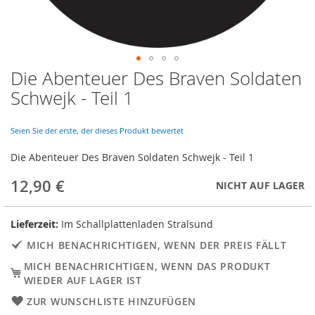
Die Abenteuer Des Braven Soldaten
Skip
to
Schwejk - Teil 1
the
beginning
of
Seien Sie der erste, der dieses Produkt bewertet
the
Die Abenteuer Des Braven Soldaten Schwejk - Teil 1
images
gallery
12,90 €
NICHT AUF LAGER
Lieferzeit:
Im Schallplattenladen Stralsund
MICH BENACHRICHTIGEN, WENN DER PREIS FÄLLT
MICH BENACHRICHTIGEN, WENN DAS PRODUKT
WIEDER AUF LAGER IST
ZUR WUNSCHLISTE HINZUFÜGEN