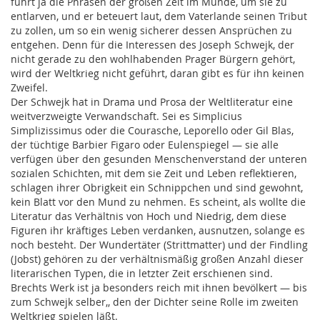
führt ja die Phrasen der großen Zeit im Munde, um sie zu
entlarven, und er beteuert laut, dem Vaterlande seinen Tribut
zu zollen, um so ein wenig sicherer dessen Ansprüchen zu
entgehen. Denn für die Interessen des Joseph Schwejk, der
nicht gerade zu den wohlhabenden Prager Bürgern gehört,
wird der Weltkrieg nicht geführt, daran gibt es für ihn keinen
Zweifel.
Der Schwejk hat in Drama und Prosa der Weltliteratur eine
weitverzweigte Verwandschaft. Sei es Simplicius
Simplizissimus oder die Courasche, Leporello oder Gil Blas,
der tüchtige Barbier Figaro oder Eulenspiegel — sie alle
verfügen über den gesunden Menschenverstand der unteren
sozialen Schichten, mit dem sie Zeit und Leben reflektieren,
schlagen ihrer Obrigkeit ein Schnippchen und sind gewohnt,
kein Blatt vor den Mund zu nehmen. Es scheint, als wollte die
Literatur das Verhältnis von Hoch und Niedrig, dem diese
Figuren ihr kräftiges Leben verdanken, ausnutzen, solange es
noch besteht. Der Wundertäter (Strittmatter) und der Findling
(Jobst) gehören zu der verhältnismäßig großen Anzahl dieser
literarischen Typen, die in letzter Zeit erschienen sind.
Brechts Werk ist ja besonders reich mit ihnen bevölkert — bis
zum Schwejk selber,, den der Dichter seine Rolle im zweiten
Weltkrieg spielen läßt.