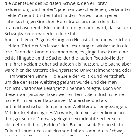
die Abenteuer des Soldaten Schwejk, den er „brav,
heldenmütig und tapfer", ja einen „bescheidenen, verkannten
Helden" nennt. Und er führt in dem Vorwort auch jenen
ruhmsüchtigen Griechen Herostratos an, nach dem das
bramarbasierende Blechheldentum genannt wird, das sich zu
Schwejks Zeiten widerlich dicke tat.
Aber mit jener Gegensetzung von Herostraten und wirklichen
Helden führt der Verfasser den Leser augenzwinkernd in die
Irre. Denn der kann nun annehmen, es ginge Hasek um eine
echte Hingabe an die Sache, der die lauten Pseudo-Helden
mit ihrer Reklame eher schadeten als nützten. Die Sache aber
wäre hier die Österreich-ungarische Universalmonarchie oder
— im weiteren Sinne — die Ziele der Politik und Wirtschaft,
um die der erste Weltkrieg geführt wurde und die man
schlicht „nationale Belange" zu nennen pflegte. Doch von
diesen war Jaroslav Hasek weit entfernt. Sein Buch ist eine
harte Kritik an der Habsburger Monarchie und als
antimilitaristischer Roman in die Weltliteratur eingegangen.
Mit der Irreführung des Vorworts, dem Verfasser könne an
der „großen Zeit" etwas gelegen sein, identifiziert er sich
vielmehr mit dem „Helden" des Buches, so daß man sie in
Zukunft kaum noch auseinanderhalten kann. Auch Schwejk