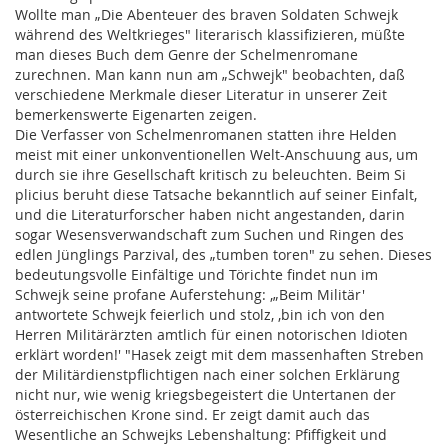
Wollte man „Die Abenteuer des braven Soldaten Schwejk
während des Weltkrieges" literarisch klassifizieren, müßte
man dieses Buch dem Genre der Schelmenromane
zurechnen. Man kann nun am „Schwejk" beobachten, daß
verschiedene Merkmale dieser Literatur in unserer Zeit
bemerkenswerte Eigenarten zeigen.
Die Verfasser von Schelmenromanen statten ihre Helden
meist mit einer unkonventionellen Welt-Anschuung aus, um
durch sie ihre Gesellschaft kritisch zu beleuchten. Beim Si
plicius beruht diese Tatsache bekanntlich auf seiner Einfalt,
und die Literaturforscher haben nicht angestanden, darin
sogar Wesensverwandschaft zum Suchen und Ringen des
edlen Jünglings Parzival, des „tumben toren" zu sehen. Dieses
bedeutungsvolle Einfältige und Törichte findet nun im
Schwejk seine profane Auferstehung: ,„Beim Militär'
antwortete Schwejk feierlich und stolz, ,bin ich von den
Herren Militärärzten amtlich für einen notorischen Idioten
erklärt worden!' "Hasek zeigt mit dem massenhaften Streben
der Militärdienstpflichtigen nach einer solchen Erklärung
nicht nur, wie wenig kriegsbegeistert die Untertanen der
österreichischen Krone sind. Er zeigt damit auch das
Wesentliche an Schwejks Lebenshaltung: Pfiffigkeit und