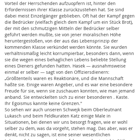
Vorteil der Herrschenden aufzuopfern ist, hinter den
Erfordernissen ihrer Klasse zurückzustehen hat. Sie sind
dabei meist Einzelgänger geblieben. Oft hat der Kampf gegen
die Bedrücker (vielfach gleich dem Kampf um ein Stück Brot),
der mit den schmutzigen Mitteln der Bedrücker selber
geführt werden mußte, sie von jener moralischen Höhe
heruntergestoßen, von der aus das Lebensprinzip der
kommenden Klasse verkündet werden könnte. Sie wurden
verhältnismäßig leicht korrumpierbar, besonders dann, wenn
sie die wegen eines behaglichen Lebens beliebte Stellung
eines Dieners gefunden hatten. Hasek — ausnahmsweise
einmal er selber — sagt von den Offiziersdienern:
„Größtenteils waren es Reaktionäre, und die Mannschaft
haßte sie. Einige waren Angeber, und es war eine besondere
Freude für sie, wenn sie zuschauen konnten, wie man jemand
anband. Sie entwickelten sich zu einer besonderen . Kaste.
Ihr Egoismus kannte keine Grenzen."
So sehen wir auch unseren Schwejk beim Oberleutnant
Lukasch und beim Feldkuraten Katz einige Male in
Situationen, bei denen wir uns besorgt fragen, wie er wohl
selber zu dem, was da vorgeht, stehen mag. Das aber, was er
denkt, nicht zu sagen, ist eine seiner wesentlichen